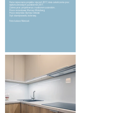
Data rozpoczęcia projektu: styczeń 2017, data zakończenia prac
wykończeniowych: październik 2017.
Zakres prac: projekt wraz z nadzorem autorskim.
Prace remontowe: Mariusz Mintzberg
Prace stolarskie: Bartosz Odolak
Styl: skandynawski, kolorowy.
Foto: Łukasz Matczak