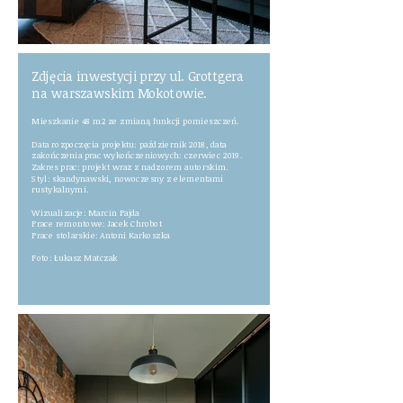
Zdjęcia inwestycji przy ul. Grottgera
na warszawskim Mokotowie.
Mieszkanie 48 m2 ze zmianą funkcji pomieszczeń.
Data rozpoczęcia projektu: październik 2018, data
zakończenia prac w
ykończeniowych: czerwiec 2019.
Zakres prac: projekt wraz z nadzorem autorskim.
Styl: skandynawski, nowoczesny z elementami
rustykalnymi.
Wizualizacje: Marcin Pajda
Prace remontowe: Jacek Chrobot
Prace stolarskie: Antoni Karkoszka
Foto: Łukasz Matczak