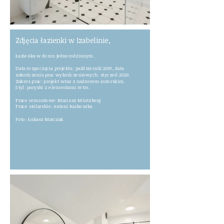
Zdjęcia łazienki w Izabelinie,
Łazienka w domu jednorodzinnym.
Data rozpoczęcia projektu: październik 2019, data
zakończenia prac w
ykończeniowych: styczeń 2020.
Zakres prac: projekt wraz z nadzorem autorskim.
Styl: paryski z elementami retro.
Prace remontowe: Mariusz Mintzberg
Prace stolarskie: Antoni Karkoszka
Foto: Łukasz Matczak