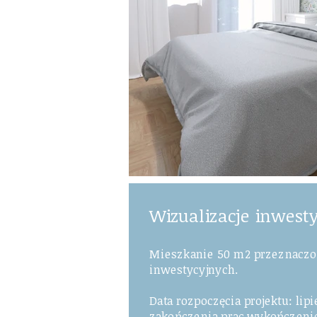
Wizualizacje inwesty
Mieszkanie 50 m2 przeznaczo
inwestycyjnych.
Data rozpoczęcia projektu: lipi
zakończenia prac w
ykończenio