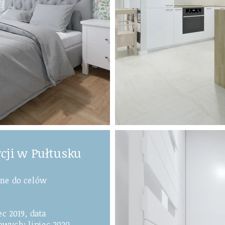
cji w Pułtusku
ne do celów
ec 2019, data
wych: lipiec 2020.