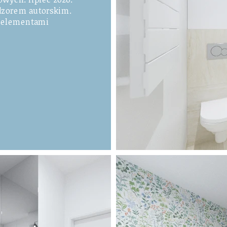
adzorem autorskim.
z elementami