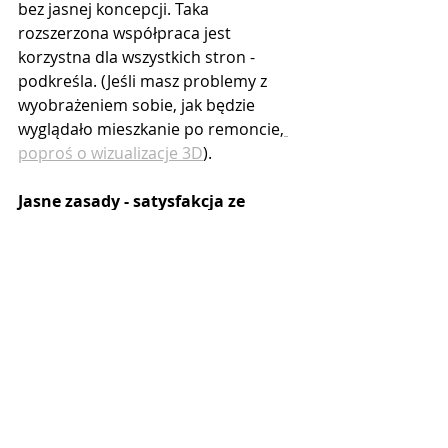
bez jasnej koncepcji. Taka 
rozszerzona współpraca jest 
korzystna dla wszystkich stron - 
podkreśla. (Jeśli masz problemy z 
wyobrażeniem sobie, jak będzie 
wyglądało mieszkanie po remoncie,
poproś o wizualizacje 3D
).
Jasne zasady - satysfakcja ze 
współpracy z ekipą
- Dobry remont? To taki, o którym po 
latach się przypomina albo kiedy 
poleca nas swoim znajomym. Nie bez 
powodu mówimy, że wyróżnia nas 
jakość. Ale my też mamy swoje 
oczekiwania: lubimy, kiedy klient jest 
zdecydowany, wie, czego chce i 
potrafi to jasno zakomunikować. Jeśli 
tak nie jest, dobrym rozwiązaniem 